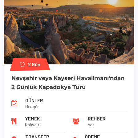
2 Gün
Nevşehir veya Kayseri Havalimanı'ndan
2 Günlük Kapadokya Turu
GÜNLER
Her gün
YEMEK
REHBER
Kahvaltı
Var
TRANSFER
ÖDEME