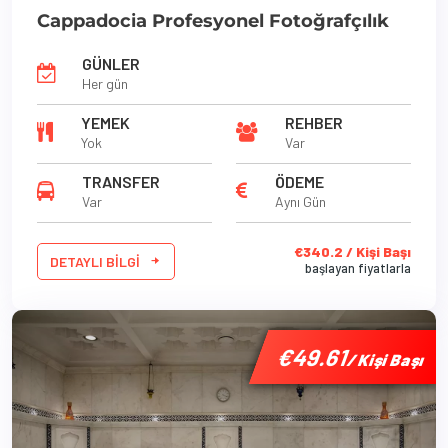
Cappadocia Profesyonel Fotoğrafçılık
GÜNLER
Her gün
YEMEK
REHBER
Yok
Var
TRANSFER
ÖDEME
Var
Aynı Gün
€340.2 / Kişi Başı
DETAYLI BILGI
başlayan fiyatlarla
'
'
'
€49.61
€49.61
€49.61
/ Kişi Başı
/ Kişi Başı
/ Kişi Başı