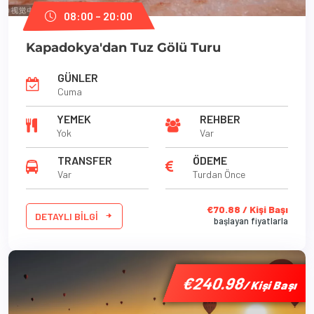
08:00 – 20:00
Kapadokya'dan Tuz Gölü Turu
GÜNLER
Cuma
YEMEK
REHBER
Yok
Var
TRANSFER
ÖDEME
Var
Turdan Önce
€70.88 / Kişi Başı
DETAYLI BILGI
başlayan fiyatlarla
'
'
'
€240.98
€240.98
€240.98
/ Kişi Başı
/ Kişi Başı
/ Kişi Başı