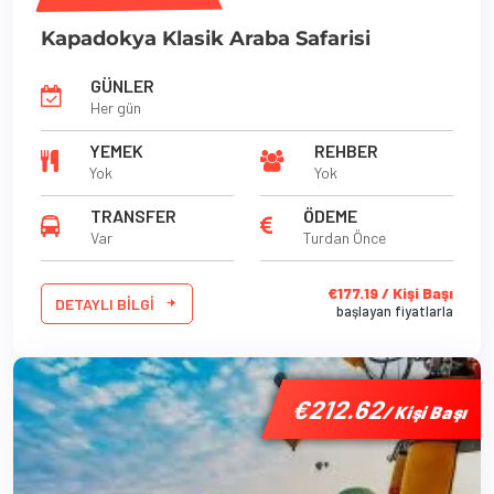
Kapadokya Klasik Araba Safarisi
GÜNLER
Her gün
YEMEK
REHBER
Yok
Yok
TRANSFER
ÖDEME
Var
Turdan Önce
€177.19 / Kişi Başı
DETAYLI BILGI
başlayan fiyatlarla
'
'
'
€212.62
€212.62
€212.62
/ Kişi Başı
/ Kişi Başı
/ Kişi Başı