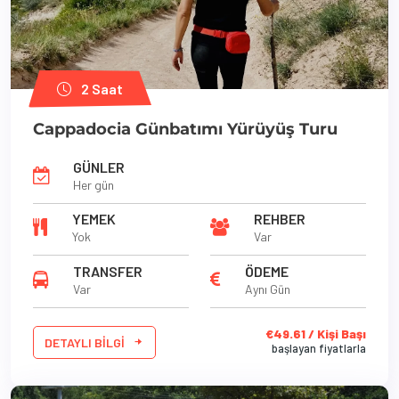
2 Saat
Cappadocia Günbatımı Yürüyüş Turu
GÜNLER
Her gün
YEMEK
REHBER
Yok
Var
TRANSFER
ÖDEME
Var
Aynı Gün
€49.61 / Kişi Başı
DETAYLI BILGI
başlayan fiyatlarla
'
'
'