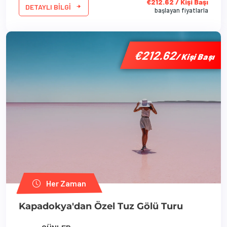
€212.62 / Kişi Başı
DETAYLI BILGI
başlayan fiyatlarla
'
'
€212.62
€212.62
/ Kişi Başı
/ Kişi Başı
Her Zaman
Kapadokya'dan Özel Tuz Gölü Turu