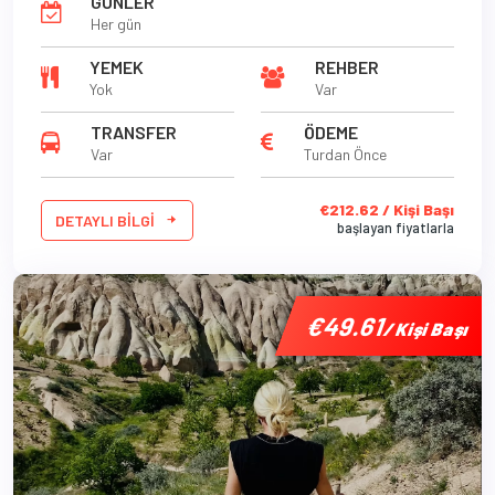
GÜNLER
Her gün
YEMEK
REHBER
Yok
Var
TRANSFER
ÖDEME
Var
Turdan Önce
€212.62 / Kişi Başı
DETAYLI BILGI
başlayan fiyatlarla
'
'
'
€49.61
€49.61
€49.61
/ Kişi Başı
/ Kişi Başı
/ Kişi Başı