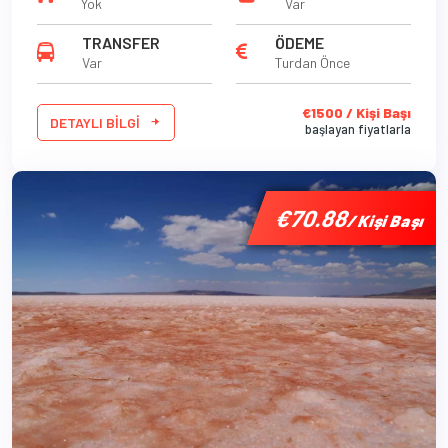
Yok
Var
TRANSFER
ÖDEME
Var
Turdan Önce
€1500 / Kişi Başı
DETAYLI BILGI
başlayan fiyatlarla
'
'
'
€70.88
€70.88
€70.88
/ Kişi Başı
/ Kişi Başı
/ Kişi Başı