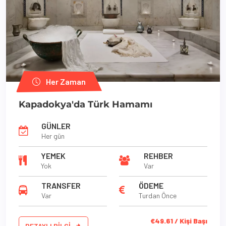
Her Zaman
Kapadokya'da Türk Hamamı
GÜNLER
Her gün
YEMEK
REHBER
Yok
Var
TRANSFER
ÖDEME
Var
Turdan Önce
€49.61 / Kişi Başı
DETAYLI BILGI