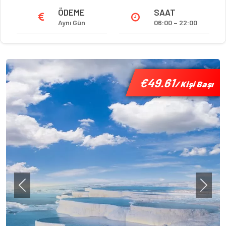
ÖDEME
SAAT
Aynı Gün
06:00 – 22:00
€49.61
€49.61
€49.61
/ Kişi Başı
/ Kişi Başı
/ Kişi Başı
Previous
Next