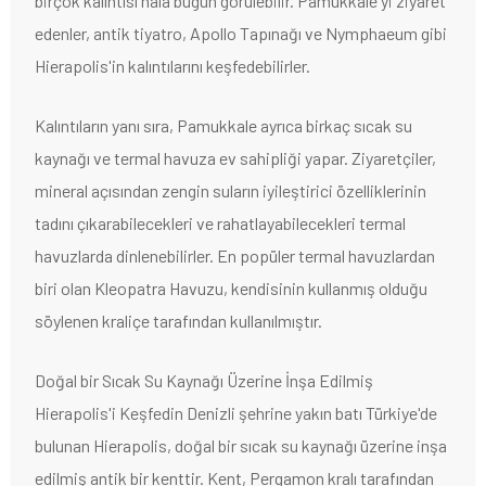
birçok kalıntısı hala bugün görülebilir. Pamukkale'yi ziyaret
edenler, antik tiyatro, Apollo Tapınağı ve Nymphaeum gibi
Hierapolis'in kalıntılarını keşfedebilirler.
Kalıntıların yanı sıra, Pamukkale ayrıca birkaç sıcak su
kaynağı ve termal havuza ev sahipliği yapar. Ziyaretçiler,
mineral açısından zengin suların iyileştirici özelliklerinin
tadını çıkarabilecekleri ve rahatlayabilecekleri termal
havuzlarda dinlenebilirler. En popüler termal havuzlardan
biri olan Kleopatra Havuzu, kendisinin kullanmış olduğu
söylenen kraliçe tarafından kullanılmıştır.
Doğal bir Sıcak Su Kaynağı Üzerine İnşa Edilmiş
Hierapolis'i Keşfedin Denizli şehrine yakın batı Türkiye'de
bulunan Hierapolis, doğal bir sıcak su kaynağı üzerine inşa
edilmiş antik bir kenttir. Kent, Pergamon kralı tarafından