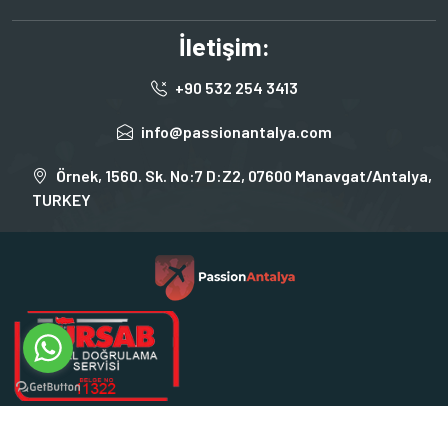
İletişim:
+90 532 254 3413
info@passionantalya.com
Örnek, 1560. Sk. No:7 D:Z2, 07600 Manavgat/Antalya,
TURKEY
Crafted by
Ogulcan Ozdogan
Copyright 2026 Passion Antalya