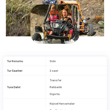
Tur Konumu
Side
Tur Saatleri
2 saat
Transfer
Tura Dahil
Rehberlik
Sigorta
Kişisel Harcamalar