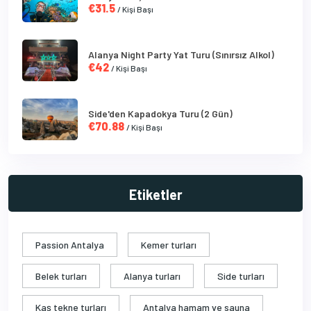
€31.5
/ Kişi Başı
Alanya Night Party Yat Turu (Sınırsız Alkol)
€42
/ Kişi Başı
Side'den Kapadokya Turu (2 Gün)
€70.88
/ Kişi Başı
Etiketler
Passion Antalya
Kemer turları
Belek turları
Alanya turları
Side turları
Kaş tekne turları
Antalya hamam ve sauna