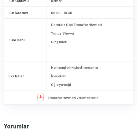
Tur Konumu
Kemer
Tur Saatleri
09.00 – 18.30
Ücretsiz Otel Transfer Hizmeti
Yunus Showu
Tura Dahil
Giriş Bileti
Herhangi bir kişisel harcama
Ekstralar
İçecekler
Öğle yemeği
Transfer Hizmeti Verilmektedir.
Yorumlar