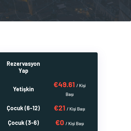
Rezervasyon
Yap
€49.61
/ Kişi
Yetişkin
Başı
€21
Çocuk (6-12)
/ Kişi Başı
€0
Çocuk (3-6)
/ Kişi Başı