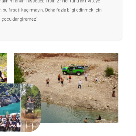
alinin farkını hissedebilirsiniz! Her türlü aktiviteye
, bu fırsatı kaçırmayın. Daha fazla bilgi edinmek için
i çocuklar giremez)