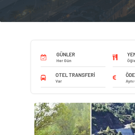
GÜNLER
YE
Her Gün
Öğl
OTEL TRANSFERI
ÖD
Var
Aynı