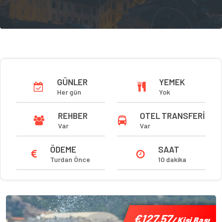
GÜNLER
YEMEK
Her gün
Yok
REHBER
OTEL TRANSFERI
Var
Var
ÖDEME
SAAT
Turdan Önce
10 dakika
€127.57
€127.57
/ Kişi Başı
/ Kişi Başı