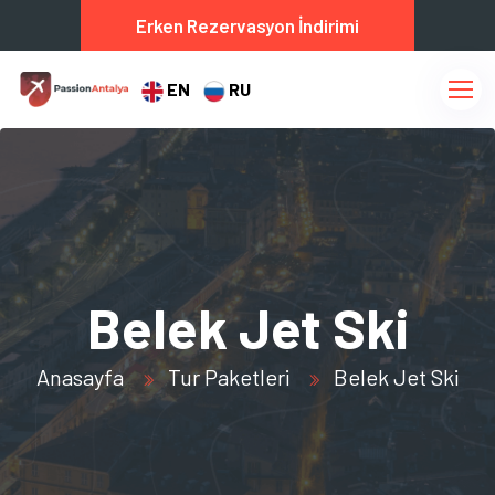
Erken Rezervasyon İndirimi
EN
RU
Belek Jet Ski
Anasayfa
Tur Paketleri
Belek Jet Ski