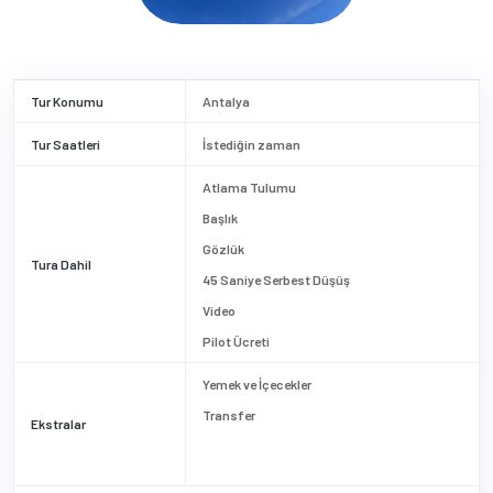
Tur Konumu
Antalya
Tur Saatleri
İstediğin zaman
Atlama Tulumu
Başlık
Gözlük
Tura Dahil
45 Saniye Serbest Düşüş
Video
Pilot Ücreti
Yemek ve İçecekler
Transfer
Ekstralar