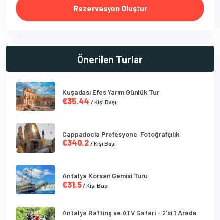
Rezervasyon Oluştur
Önerilen Turlar
Kuşadası Efes Yarım Günlük Tur
€35.44
/ Kişi Başı
Cappadocia Profesyonel Fotoğrafçılık
€340.2
/ Kişi Başı
Antalya Korsan Gemisi Turu
€31.5
/ Kişi Başı
Antalya Rafting ve ATV Safari - 2'si 1 Arada